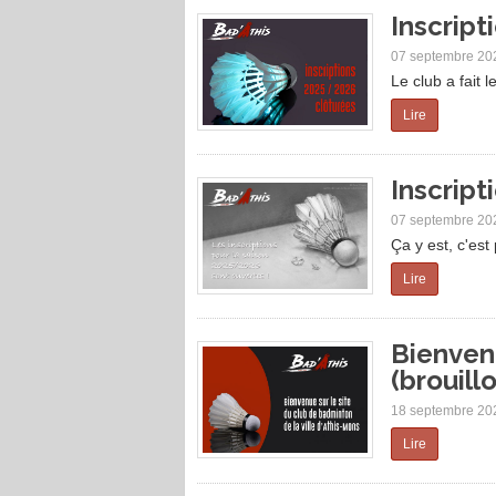
Inscript
07 septembre 20
Le club a fait 
Lire
Inscript
07 septembre 20
Ça y est, c'est 
Lire
Bienvenu
(brouill
18 septembre 20
Lire