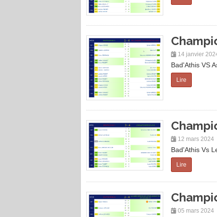
Champio
14 janvier 202
Bad'Athis VS A
Lire
Champio
12 mars 2024
Bad'Athis Vs L
Lire
Champio
05 mars 2024